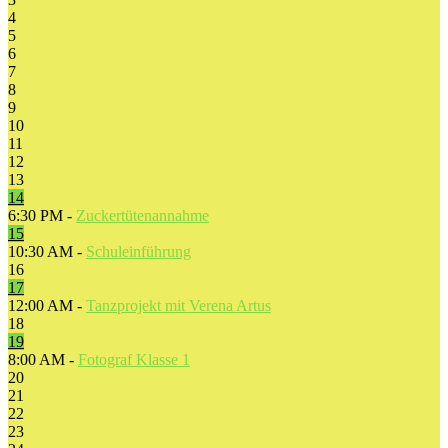
4
5
6
7
8
9
10
11
12
13
14
6:30 PM -
Zuckertütenannahme
15
10:30 AM -
Schuleinführung
16
17
12:00 AM -
Tanzprojekt mit Verena Artus
18
19
8:00 AM -
Fotograf Klasse 1
20
21
22
23