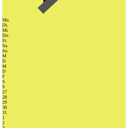
Mo.
Di.
Mi.
Do.
Fr.
Sa.
So.
M
D
M
D
F
S
S
27
28
29
30
31
1
2
3