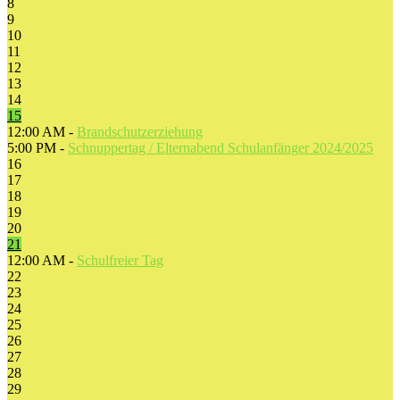
8
9
10
11
12
13
14
15
12:00 AM -
Brandschutzerziehung
5:00 PM -
Schnuppertag / Elternabend Schulanfänger 2024/2025
16
17
18
19
20
21
12:00 AM -
Schulfreier Tag
22
23
24
25
26
27
28
29