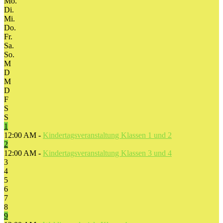
Mo.
Di.
Mi.
Do.
Fr.
Sa.
So.
M
D
M
D
F
S
S
1
12:00 AM -
Kindertagsveranstaltung Klassen 1 und 2
2
12:00 AM -
Kindertagsveranstaltung Klassen 3 und 4
3
4
5
6
7
8
9