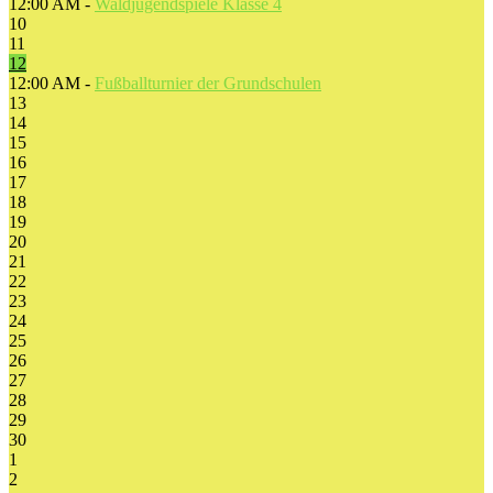
12:00 AM -
Waldjugendspiele Klasse 4
10
11
12
12:00 AM -
Fußballturnier der Grundschulen
13
14
15
16
17
18
19
20
21
22
23
24
25
26
27
28
29
30
1
2