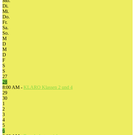
Mo.
Di.
Mi.
Do.
Fr.
Sa.
So.
M
D
M
D
F
S
S
27
28
8:00 AM -
KLARO Klassen 2 und 4
29
30
1
2
3
4
5
6