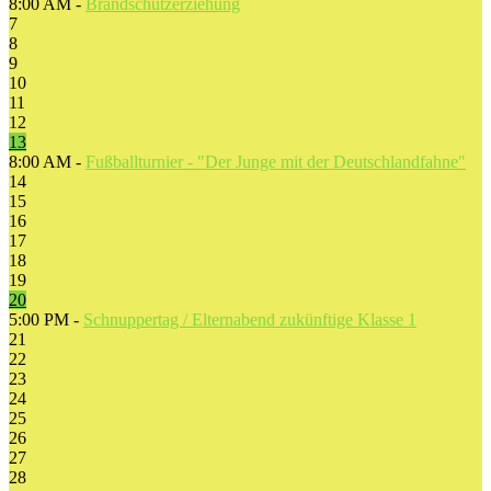
8:00 AM -
Brandschutzerziehung
7
8
9
10
11
12
13
8:00 AM -
Fußballturnier - "Der Junge mit der Deutschlandfahne"
14
15
16
17
18
19
20
5:00 PM -
Schnuppertag / Elternabend zukünftige Klasse 1
21
22
23
24
25
26
27
28