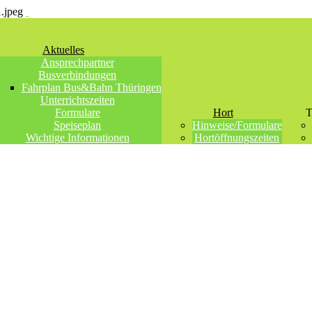
Aktuelles
Ansprechpartner
Busverbindungen
Fahrplan Bus&Bahn Thüringen
Unterrichtszeiten
Formulare
Hort
T
Speiseplan
Hinweise/Formulare
Wichtige Informationen
Hortöffnungszeiten