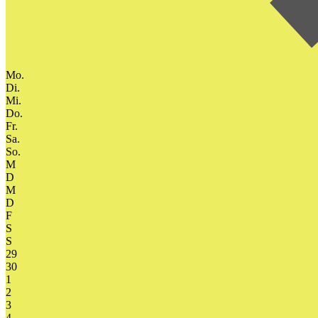
Mo.
Di.
Mi.
Do.
Fr.
Sa.
So.
M
D
M
D
F
S
S
29
30
1
2
3
4