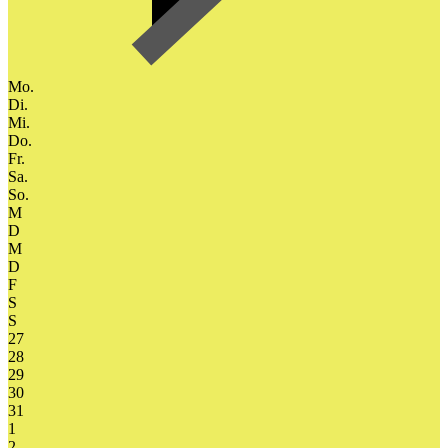
Mo.
Di.
Mi.
Do.
Fr.
Sa.
So.
M
D
M
D
F
S
S
27
28
29
30
31
1
2