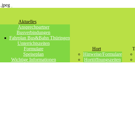
Aktuelles
Ansprechpartner
Busverbindungen
Fahrplan Bus&Bahn Thüringen
Unterrichtszeiten
Formulare
Hort
T
Speiseplan
Hinweise/Formulare
Wichtige Informationen
Hortöffnungszeiten