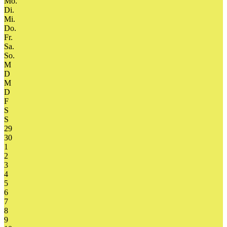
Mo.
Di.
Mi.
Do.
Fr.
Sa.
So.
M
D
M
D
F
S
S
29
30
1
2
3
4
5
6
7
8
9