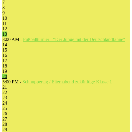
7
8
9
10
11
12
13
8:00 AM -
Fußballturnier - "Der Junge mit der Deutschlandfahne"
14
15
16
17
18
19
20
5:00 PM -
Schnuppertag / Elternabend zukünftige Klasse 1
21
22
23
24
25
26
27
28
29