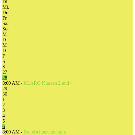
Di.
Mi.
Do.
Fr.
Sa.
So.
M
D
M
D
F
S
S
27
28
8:00 AM -
KLARO Klassen 2 und 4
29
30
1
2
3
4
5
6
8:00 AM -
Brandschutzerziehung