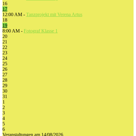
16
17
12:00 AM -
Tanzprojekt mit Verena Artus
18
19
8:00 AM -
Fotograf Klasse 1
20
21
22
23
24
25
26
27
28
29
30
31
1
2
3
4
5
6
Veranstaltungen am 14/08/2026