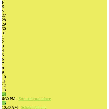
F
S
S
27
28
29
30
31
1
2
3
4
5
6
7
8
9
10
11
12
13
14
6:30 PM -
Zuckertütenannahme
15
10:30 AM -
Schuleinführung