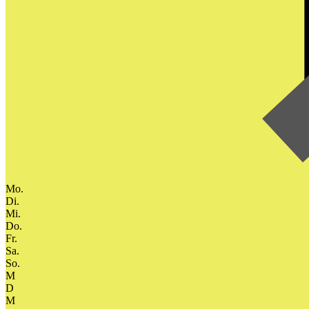
Mo.
Di.
Mi.
Do.
Fr.
Sa.
So.
M
D
M