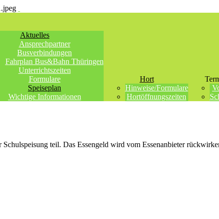
Aktuelles
Ansprechpartner
Busverbindungen
Fahrplan Bus&Bahn Thüringen
Unterrichtszeiten
Formulare
Hort
Ter
Speiseplan
Hinweise/Formulare
V
Wichtige Informationen
Hortöffnungszeiten
Sc
 Schulspeisung teil. Das Essengeld wird vom Essenanbieter rückwirken